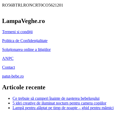
RO56BTRLRONCRT0CO5621201
LampaVeghe.ro
Termeni si condiții
Politica de Confidențialitate
Soluționarea online a litigiilor
ANPC
Contact
patut-bebe.ro
Articole recente
Ce trebuie să cumperi înainte de nașterea bebelușului
5 idei creative de iluminat nocturn pentru camera copiilor
Lampă pentru alăptat pe timp de noapte – ghid pentru mămici