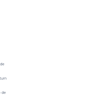
 de
cturn
p de