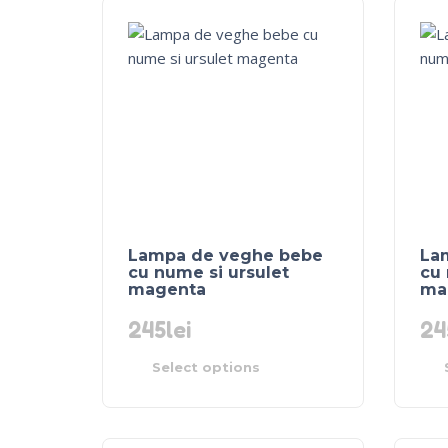
Lampa de veghe bebe
La
cu nume si ursulet
cu 
magenta
ma
245
lei
24
Select options