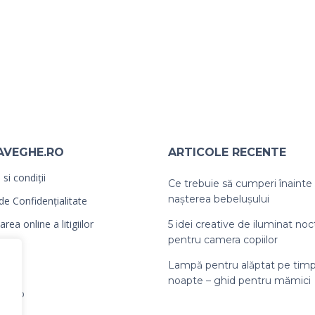
AVEGHE.RO
ARTICOLE RECENTE
si condiții
Ce trebuie să cumperi înainte
nașterea bebelușului
 de Confidențialitate
rea online a litigiilor
5 idei creative de iluminat no
pentru camera copiilor
Lampă pentru alăptat pe tim
noapte – ghid pentru mămici
ebe.ro