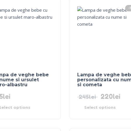
-
mpa de veghe bebe
Lampa de veghe be
nume si ursulet
personalizata cu nu
ro-albastru
si cometa
5
lei
220
lei
245
lei
Select options
Select options