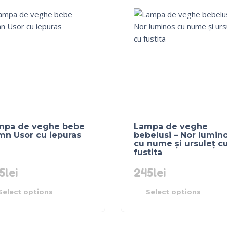
mpa de veghe bebe
Lampa de veghe
mn Usor cu iepuras
bebelusi – Nor lumin
cu nume și ursuleț c
fustita
5
lei
245
lei
Select options
Select options