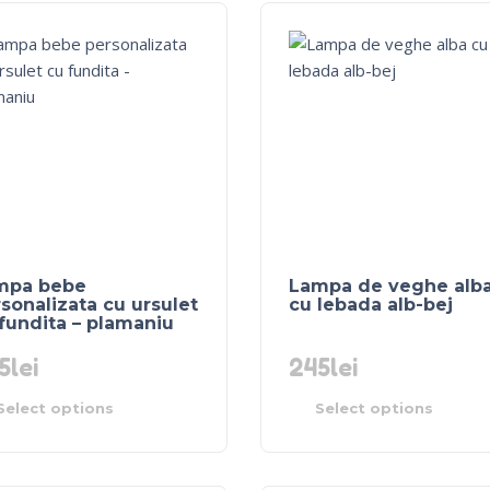
mpa bebe
Lampa de veghe alb
sonalizata cu ursulet
cu lebada alb-bej
fundita – plamaniu
5
lei
245
lei
Select options
Select options