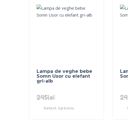
Lampa de veghe bebe
La
Somn Usor cu elefant
So
gri-alb
245
lei
24
Select options