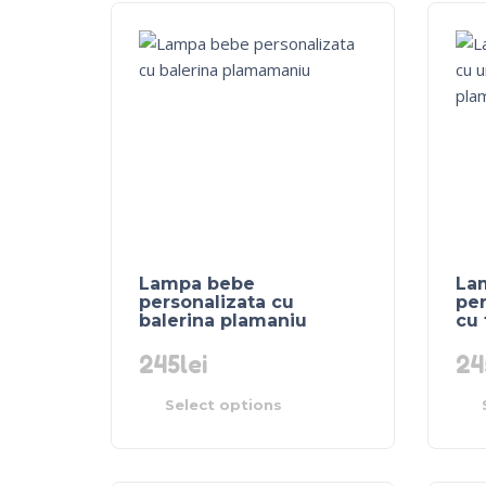
Lampa bebe
La
personalizata cu
per
balerina plamaniu
cu 
245
lei
24
Select options