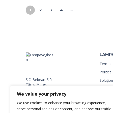
→
1
2
3
4
LAMP
Termeni 
Politica
S.C. Bebeart S.R.L.
Soluționa
Târgu Mureș
ANPC
0720 745 583
We value your privacy
0766 066 606
Contact
Banca Transilvania
We use cookies to enhance your browsing experience,
RO56BTRLRONCRT0CO5621201
patut-b
serve personalised ads or content, and analyse our traffic.