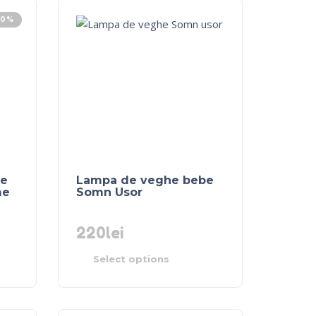
10%
be
Lampa de veghe bebe
me
Somn Usor
220
lei
Select options