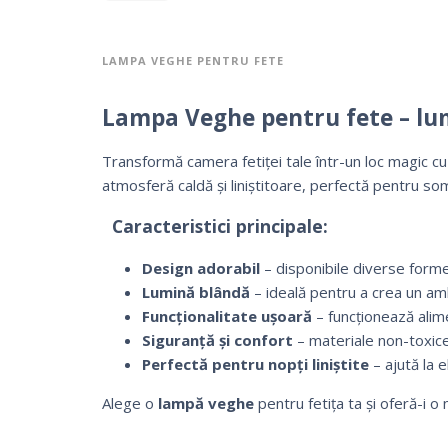
LAMPA VEGHE PENTRU FETE
Lampa Veghe pentru fete – lum
Transformă camera fetiței tale într-un loc magic c
atmosferă caldă și liniștitoare, perfectă pentru so
Caracteristici principale:
Design adorabil
– disponibile diverse forme,
Lumină blândă
– ideală pentru a crea un amb
Funcționalitate ușoară
– funcționează alime
Siguranță și confort
– materiale non-toxice
Perfectă pentru nopți liniștite
– ajută la 
Alege o
lampă veghe
pentru fetița ta și oferă-i o