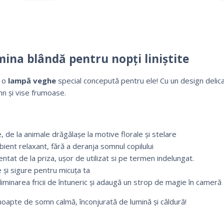
ina blândă pentru nopți liniștite
u o
lampă veghe
special concepută pentru ele! Cu un design delic
mn și vise frumoase.
 de la animale drăgălașe la motive florale și stelare
ient relaxant, fără a deranja somnul copilului
ntat de la priza, ușor de utilizat si pe termen indelungat.
 și sigure pentru micuța ta
eliminarea fricii de întuneric și adaugă un strop de magie în cameră
 noapte de somn calmă, înconjurată de lumină și căldură!