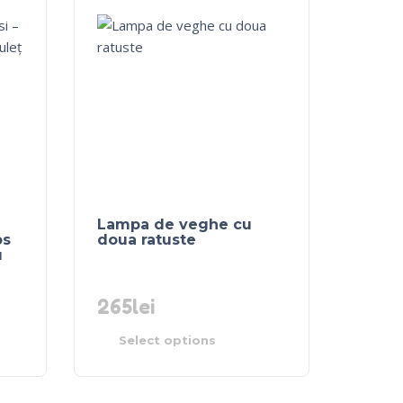
Lampa de veghe cu
os
doua ratuste
u
265
lei
Select options