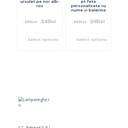
ursulet pe nor alb-
pt fete
roz
personalizata cu
nume si balerina
265
lei
245
lei
285
lei
265
lei
Select options
Select options
S.C. Bebeart S.R.L.