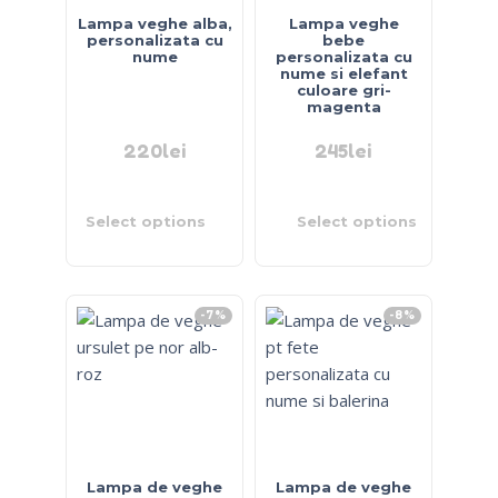
Lampa veghe alba,
Lampa veghe
personalizata cu
bebe
nume
personalizata cu
nume si elefant
culoare gri-
magenta
220
lei
245
lei
Select options
Select options
-7%
-8%
Lampa de veghe
Lampa de veghe