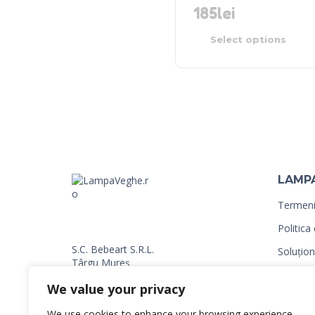
185
lei
Select options
LAMP
Termeni 
Politica
S.C. Bebeart S.R.L.
Soluționa
Târgu Mureș
ANPC
0720 745 583
We value your privacy
0766 066 606
Contact
Banca Transilvania
We use cookies to enhance your browsing experience,