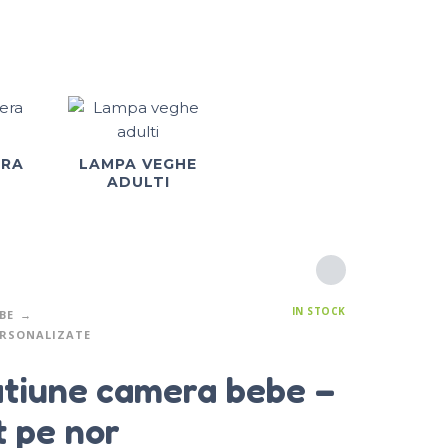
ERA
LAMPA VEGHE
ADULTI
IN STOCK
BE
ERSONALIZATE
tiune camera bebe –
t pe nor