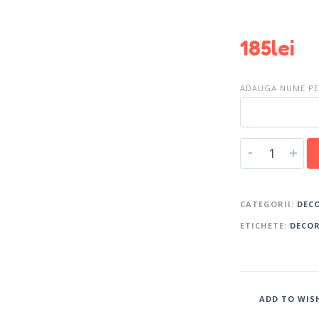
185
lei
ADAUGA NUME PER
-
+
CATEGORII:
DECO
ETICHETE:
DECO
ADD TO WIS