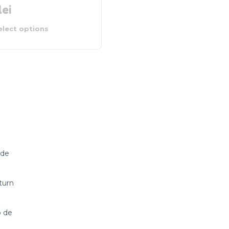
lei
elect options
 de
cturn
p de