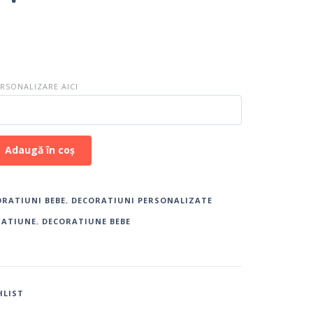
SONALIZARE AICI
Adaugă în coș
RATIUNI BEBE
,
DECORATIUNI PERSONALIZATE
RATIUNE
,
DECORATIUNE BEBE
HLIST