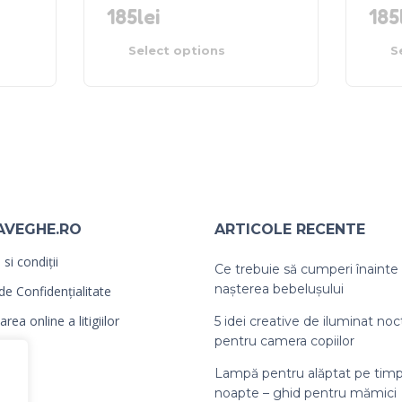
185
lei
185
Select options
S
AVEGHE.RO
ARTICOLE RECENTE
si condiții
Ce trebuie să cumperi înainte
nașterea bebelușului
 de Confidențialitate
rea online a litigiilor
5 idei creative de iluminat no
pentru camera copiilor
Lampă pentru alăptat pe tim
noapte – ghid pentru mămici