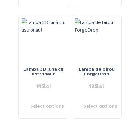
Lampă 3D lună cu
Lampă de birou
astronaut
ForgeDrop
145
lei
195
lei
Select options
Select options