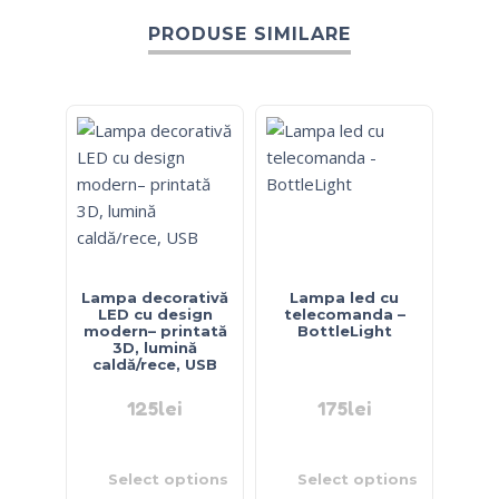
PRODUSE SIMILARE
Lampa decorativă
Lampa led cu
LED cu design
telecomanda –
modern– printată
BottleLight
3D, lumină
caldă/rece, USB
125
lei
175
lei
Select options
Select options