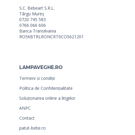
S.C. Bebeart S.R.L.
Târgu Mureș
0720 745 583
0766 066 606
Banca Transilvania
RO56BTRLRONCRT0CO5621201
LAMPAVEGHE.RO
Termeni si condiții
Politica de Confidențialitate
Soluționarea online a litigiilor
ANPC
Contact
patut-bebe.ro