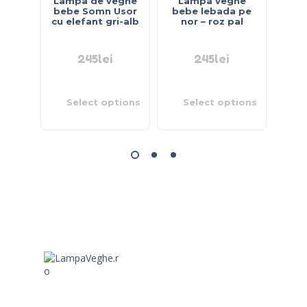
Lampa de veghe
Lampa veghe
Lam
bebe Somn Usor
bebe lebada pe
ursu
cu elefant gri-alb
nor – roz pal
245
lei
245
lei
Select options
Select options
S