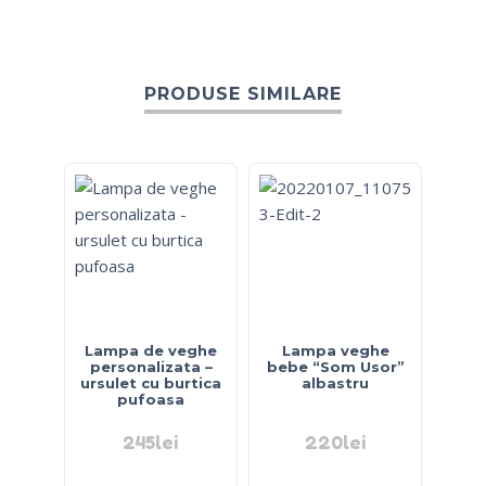
PRODUSE SIMILARE
Lampa de veghe
Lampa veghe
personalizata –
bebe “Som Usor”
ursulet cu burtica
albastru
pufoasa
245
lei
220
lei