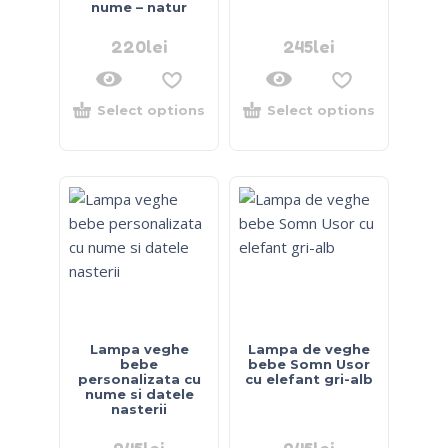
nume – natur
220
lei
245
lei
Select options
Select options
Lampa veghe
Lampa de veghe
bebe
bebe Somn Usor
personalizata cu
cu elefant gri-alb
nume si datele
nasterii