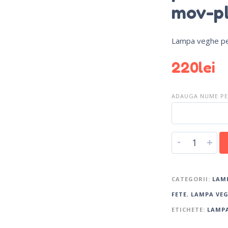
mov-p
Lampa veghe pe
220
lei
ADAUGA NUME PER
-
+
CATEGORII:
LAMP
FETE
,
LAMPA VEG
ETICHETE:
LAMPA