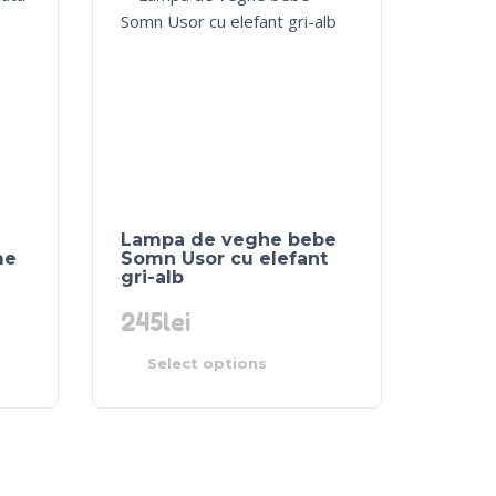
Lampa de veghe bebe
me
Somn Usor cu elefant
gri-alb
245
lei
Select options