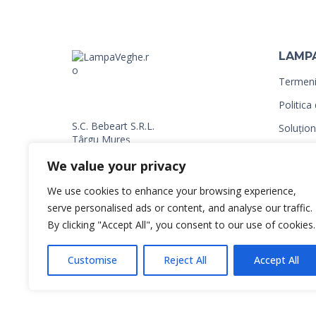
LAMP
Termeni 
Politica
S.C. Bebeart S.R.L.
Soluționa
Târgu Mureș
ANPC
0720 745 583
We value your privacy
0766 066 606
Contact
Banca Transilvania
We use cookies to enhance your browsing experience,
RO56BTRLRONCRT0CO5621201
patut-b
serve personalised ads or content, and analyse our traffic.
By clicking "Accept All", you consent to our use of cookies.
Customise
Reject All
Accept All
© Copyright lampaveghe.ro