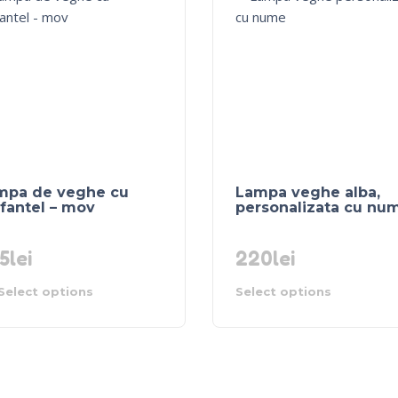
mpa de veghe cu
Lampa veghe alba,
fantel – mov
personalizata cu nu
5
lei
220
lei
Select options
Select options