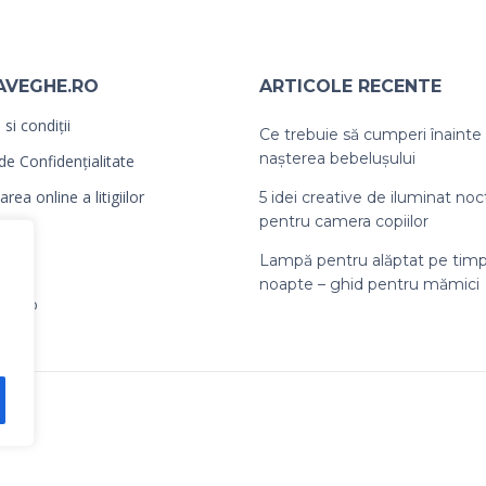
AVEGHE.RO
ARTICOLE RECENTE
si condiții
Ce trebuie să cumperi înainte
nașterea bebelușului
 de Confidențialitate
rea online a litigiilor
5 idei creative de iluminat no
pentru camera copiilor
Lampă pentru alăptat pe tim
noapte – ghid pentru mămici
ebe.ro