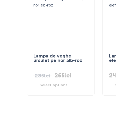
Lampa de veghe
La
ursulet pe nor alb-roz
ele
265
lei
24
285
lei
Select options