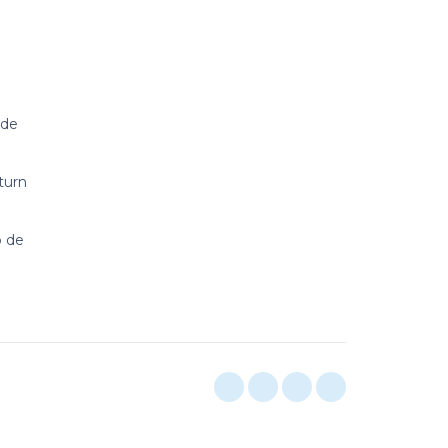
 de
cturn
p de