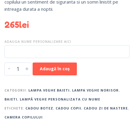
copilului un sentiment de siguranta si un somn linistit pe
intreaga durata a noptii.
265
lei
ADAUGA NUME PERSONALIZARE AICI
-
+
Adaugă în coș
CATEGORII:
LAMPA VEGHE BAIETI
,
LAMPA VEGHE NORISOR.
BAIETI
,
LAMPĂ VEGHE PERSONALIZATA CU NUME
ETICHETE:
CADOU BOTEZ
,
CADOU COPII
,
CADOU ZI DE NASTERE
,
CAMERA COPILULUI