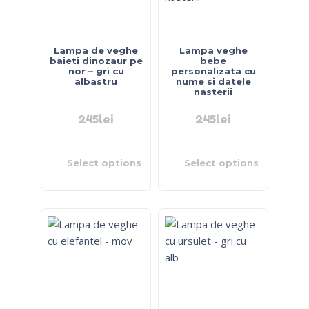
Lampa de veghe
Lampa veghe
baieti dinozaur pe
bebe
nor – gri cu
personalizata cu
albastru
nume si datele
nasterii
245
lei
245
lei
Select options
Select options