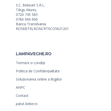
S.C. Bebeart S.R.L.
Târgu Mureș
0720 745 583
0766 066 606
Banca Transilvania
RO56BTRLRONCRT0CO5621201
LAMPAVEGHE.RO
Termeni si condiții
Politica de Confidențialitate
Soluționarea online a litigiilor
ANPC
Contact
patut-bebe.ro