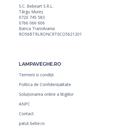
S.C. Bebeart S.R.L.
Târgu Mureș
0720 745 583
0766 066 606
Banca Transilvania
RO56BTRLRONCRT0CO5621201
LAMPAVEGHE.RO
Termeni si condiții
Politica de Confidențialitate
Soluționarea online a litigiilor
ANPC
Contact
patut-bebe.ro