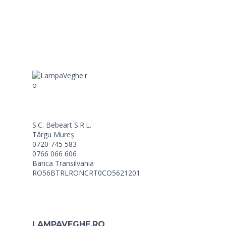
S.C. Bebeart S.R.L.
Târgu Mureș
0720 745 583
0766 066 606
Banca Transilvania
RO56BTRLRONCRT0CO5621201
LAMPAVEGHE.RO