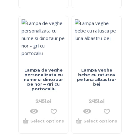
Lampa de veghe
Lampa veghe
personalizata cu
bebe cu ratusca
nume si dinozaur
pe luna albastru-
pe nor – gri cu
bej
portocaliu
245
lei
245
lei
Select options
Select options