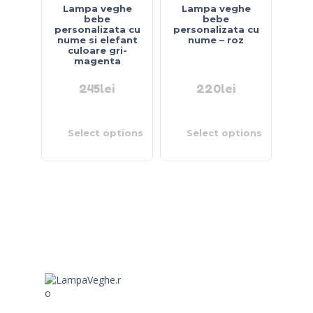
Lampa veghe
Lampa veghe
bebe
bebe
personalizata cu
personalizata cu
nume si elefant
nume – roz
culoare gri-
magenta
245
lei
220
lei
Select options
Select options