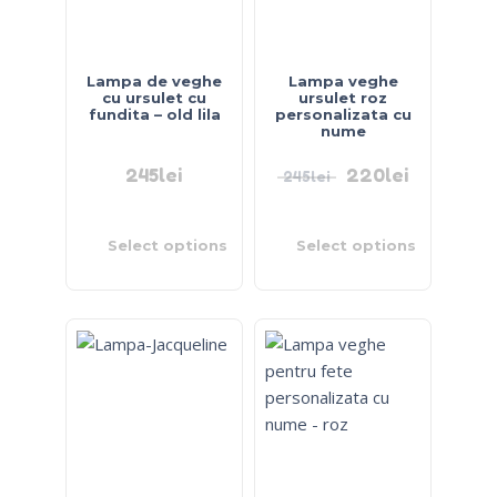
Lampa de veghe
Lampa veghe
cu ursulet cu
ursulet roz
fundita – old lila
personalizata cu
nume
245
lei
220
lei
245
lei
Select options
Select options