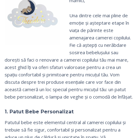
mămici,
Una dintre cele mai pline de
emoție și așteptare etape în
viața de părinte este
amenajarea camerei copilului.
Fie că aștepți cu nerăbdare
sosirea bebelușului sau
dorești să faci o renovare a camerei copilului tău mai mare,
acest ghid îți va oferi sfaturi valoroase pentru a crea un
spațiu confortabil și primitoare pentru micuțul tău. Vom
discuta despre trei produse esențiale care vor face din
această cameră un loc special pentru micuțul tău: un patut
bebe personalizat, o lampa de veghe și o comodă de înfășat.
1. Patut Bebe Personalizat
Patutul bebe este elementul central al camerei copilului și
trebuie să fie sigur, confortabil și personalizat pentru a
aduce un plus de căldură și unicitate în spațiu. Vă