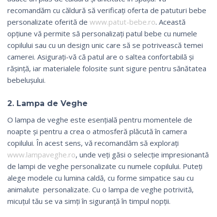
recomandăm cu căldură să verificați oferta de patuturi bebe
personalizate oferită de
www.patut-bebe.ro
. Această
opțiune vă permite să personalizați patul bebe cu numele
copilului sau cu un design unic care să se potrivească temei
camerei. Asigurați-vă că patul are o saltea confortabilă și
rășință, iar materialele folosite sunt sigure pentru sănătatea
bebelușului.
2. Lampa de Veghe
O lampa de veghe este esențială pentru momentele de
noapte și pentru a crea o atmosferă plăcută în camera
copilului. În acest sens, vă recomandăm să explorați
www.lampaveghe.ro
, unde veți găsi o selecție impresionantă
de lampi de veghe personalizate cu numele copilului. Puteți
alege modele cu lumina caldă, cu forme simpatice sau cu
animalute personalizate. Cu o lampa de veghe potrivită,
micuțul tău se va simți în siguranță în timpul nopții.