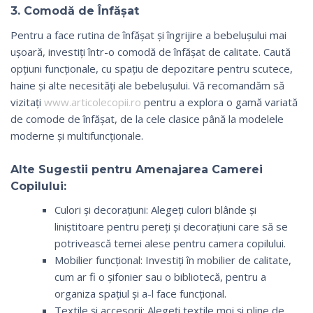
3. Comodă de Înfășat
Pentru a face rutina de înfășat și îngrijire a bebelușului mai
ușoară, investiți într-o comodă de înfășat de calitate. Caută
opțiuni funcționale, cu spațiu de depozitare pentru scutece,
haine și alte necesități ale bebelușului. Vă recomandăm să
vizitați
www.articolecopii.ro
pentru a explora o gamă variată
de comode de înfășat, de la cele clasice până la modelele
moderne și multifuncționale.
Alte Sugestii pentru Amenajarea Camerei
Copilului:
Culori și decorațiuni: Alegeți culori blânde și
liniștitoare pentru pereți și decorațiuni care să se
potrivească temei alese pentru camera copilului.
Mobilier funcțional: Investiți în mobilier de calitate,
cum ar fi o șifonier sau o bibliotecă, pentru a
organiza spațiul și a-l face funcțional.
Textile și accesorii: Alegeți textile moi și pline de