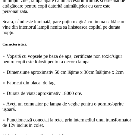
În timpul zilei, lampa apare ca un accesoriu frumos și este atât de
atrăgătoare pentru copii datorită animăluțelor cu care este
personalizata.
Seara, când este luminată, pare puțin magică cu limina caldă care
vine din interiorul lampii nenita sa linisteasca copilul pe durata
nopții.
Caracteristici:
⋆ Vopsită cu vopsele pe baza de apa, certificate non-toxic/sigur
pentru copii este folosit pentru a decora lampa.
⋆ Dimensiune aproximativ 50 cm lățime x 30cm înălțime x 2cm
⋆ Fabricat din placaj de fag.
⋆ Durata de viata: aproximativ 18000 ore.
⋆ Aveți un comutator pe lampa de veghe pentru o pornire/oprire
ușoară.
⋆ Funcționează conectat la retea prin intermediul unui transformator
de 12v inclus in colet.