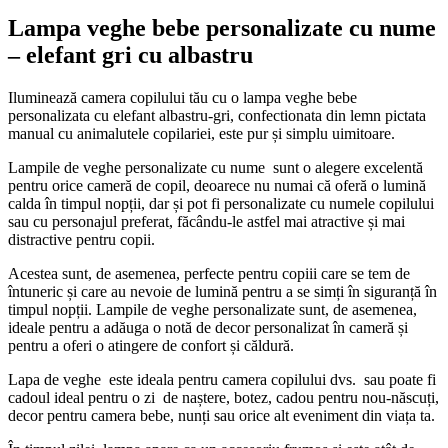
Lampa veghe bebe personalizate cu nume
– elefant gri cu albastru
Iluminează camera copilului tău cu o lampa veghe bebe
personalizata cu elefant albastru-gri, confectionata din lemn pictata
manual cu animalutele copilariei, este pur și simplu uimitoare.
Lampile de veghe personalizate cu nume sunt o alegere excelentă
pentru orice cameră de copil, deoarece nu numai că oferă o lumină
calda în timpul nopții, dar și pot fi personalizate cu numele copilului
sau cu personajul preferat, făcându-le astfel mai atractive și mai
distractive pentru copii.
Acestea sunt, de asemenea, perfecte pentru copiii care se tem de
întuneric și care au nevoie de lumină pentru a se simți în siguranță în
timpul nopții. Lampile de veghe personalizate sunt, de asemenea,
ideale pentru a adăuga o notă de decor personalizat în cameră și
pentru a oferi o atingere de confort și căldură.
Lapa de veghe este ideala pentru camera copilului dvs. sau poate fi
cadoul ideal pentru o zi de naștere, botez, cadou pentru nou-născuți,
decor pentru camera bebe, nunți sau orice alt eveniment din viața ta.