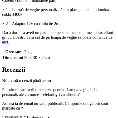
Coletul contine următoarele părți:
⋆ 1 – Lampă de veghe personalizată din placaj cu led alb lumina
calda 3400k.
⋆ 2 – Adaptor 12v cu cablu de 2m.
Daca doriti sa aveti un patut beb personalizat cu nume acelas elfant
gri cu albastru ca si cel de pe lampa de veghe se poate comanda de
aici
.
Greutate
2 kg
Dimensiuni
50 × 30 × 2 cm
Recenzii
Nu există recenzii până acum.
Fii primul care scrii o recenzie pentru „Lampa veghe bebe
personalizate cu nume – elefant gri cu albastru”
Adresa ta de email nu va fi publicată.
Câmpurile obligatorii sunt
marcate cu
*
Evaluarea ta
*