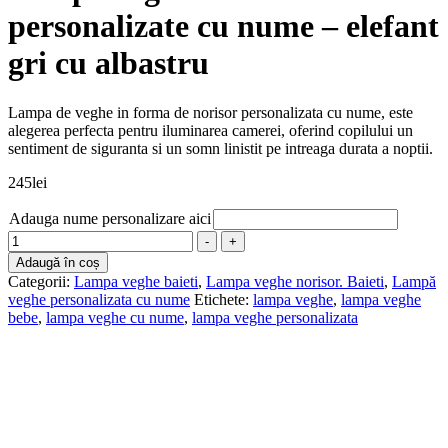
personalizate cu nume – elefant
gri cu albastru
Lampa de veghe in forma de norisor personalizata cu nume, este
alegerea perfecta pentru iluminarea camerei, oferind copilului un
sentiment de siguranta si un somn linistit pe intreaga durata a noptii.
245
lei
Adauga nume personalizare aici
Cantitate
-
+
Lampa
Adaugă în coș
veghe
Categorii:
Lampa veghe baieti
,
Lampa veghe norisor. Baieti
,
Lampă
bebe
veghe personalizata cu nume
Etichete:
lampa veghe
,
lampa veghe
personalizate
bebe
,
lampa veghe cu nume
,
lampa veghe personalizata
cu
nume
-
elefant
gri
cu
albastru