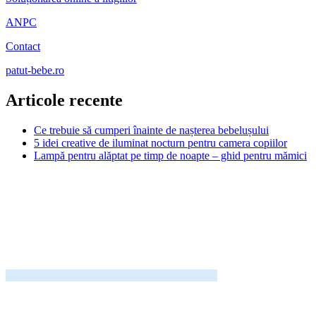
ANPC
Contact
patut-bebe.ro
Articole recente
Ce trebuie să cumperi înainte de nașterea bebelușului
5 idei creative de iluminat nocturn pentru camera copiilor
Lampă pentru alăptat pe timp de noapte – ghid pentru mămici