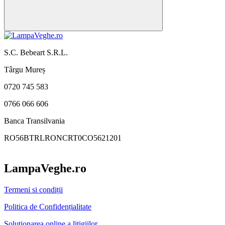
S.C. Bebeart S.R.L.
Târgu Mureș
0720 745 583
0766 066 606
Banca Transilvania
RO56BTRLRONCRT0CO5621201
LampaVeghe.ro
Termeni si condiții
Politica de Confidențialitate
Soluționarea online a litigiilor