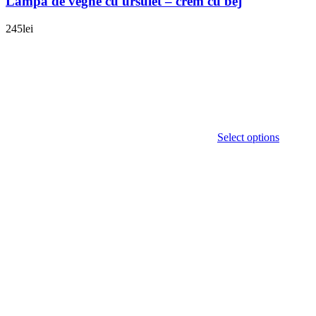
Lampa de veghe cu ursulet – crem cu bej
245
lei
Select options