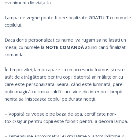
eveniment din viața ta.
Lampa de veghe poate fi personalizate GRATUIT cu numele
copilului.
Daca doriti personalizat cu nume va rugam sa ne lasati un
mesaj cu numele la
NOTE COMANDĂ
atunci cand finalizati
comanda.
În timpul zilei, lampa apare ca un accesoriu frumos și este
atât de atrăgătoare pentru copii datorită animăluțelor cu
care este personalizata. Seara, când este luminată, pare
puțin magică cu limina caldă care vine din interiorul lampii
nenita sa linisteasca copilul pe durata nopții.
⋆ Vopsită cu vopsele pe baza de apa, certificate non-
toxic/sigur pentru copii este folosit pentru a decora lampa.
⋆ Dimensiune aproximativ 50 cm lățime x 30cm înălțime x