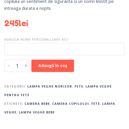
copilului un sentiment de siguranta si un somn linistit pe
intreaga durata a noptii.
245
lei
ADAUGA NUME PERSONALIZARE AICI
-
+
Adaugă în coș
CATEGORII:
LAMPA VEGHE NORISOR. FETE
,
LAMPA VEGHE
PENTRU FETE
ETICHETE:
CAMERA BEBE
,
CAMERA COPILULUI
,
FETE
,
LAMPA
VEGHE
,
LAMPA VEGHE BEBE