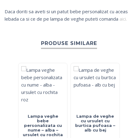
Daca doriti sa aveti si un patut bebe personalizat cu aceas
lebada ca si ce de pe lampa de veghe puteti comanda
aici.
PRODUSE SIMILARE
Lampa veghe
Lampa de veghe
La
bebe
cu ursulet cu
personalizata cu
burtica pufoasa –
per
nume – alba –
alb cu bej
nu
ursulet cu rochita