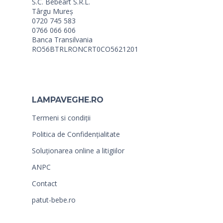
S.C. Bebeart S.R.L.
Târgu Mureș
0720 745 583
0766 066 606
Banca Transilvania
RO56BTRLRONCRT0CO5621201
LAMPAVEGHE.RO
Termeni si condiții
Politica de Confidențialitate
Soluționarea online a litigiilor
ANPC
Contact
patut-bebe.ro