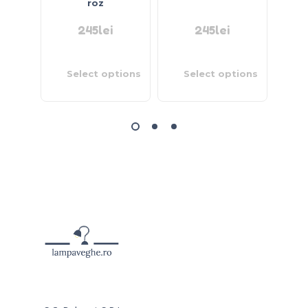
roz
245
lei
245
lei
Select options
Select options
S